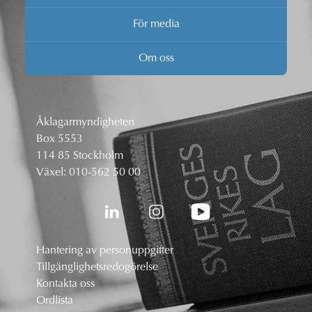
För media
Om oss
Åklagarmyndigheten
Box 5553
114 85 Stockholm
Växel:
010-562 50 00
Hantering av personuppgifter
Tillgänglighetsredogörelse
Kontakta oss
Ordlista