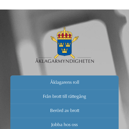
Åklagarens roll
Från brott till rättegång
Berörd av brott
Jobba hos oss