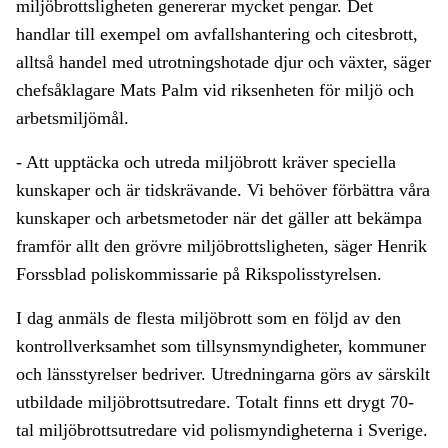
miljöbrottsligheten genererar mycket pengar. Det
handlar till exempel om avfallshantering och citesbrott,
alltså handel med utrotningshotade djur och växter, säger
chefsåklagare Mats Palm vid riksenheten för miljö och
arbetsmiljömål.
- Att upptäcka och utreda miljöbrott kräver speciella
kunskaper och är tidskrävande. Vi behöver förbättra våra
kunskaper och arbetsmetoder när det gäller att bekämpa
framför allt den grövre miljöbrottsligheten, säger Henrik
Forssblad poliskommissarie på Rikspolisstyrelsen.
I dag anmäls de flesta miljöbrott som en följd av den
kontrollverksamhet som tillsynsmyndigheter, kommuner
och länsstyrelser bedriver. Utredningarna görs av särskilt
utbildade miljöbrottsutredare. Totalt finns ett drygt 70-
tal miljöbrottsutredare vid polismyndigheterna i Sverige.