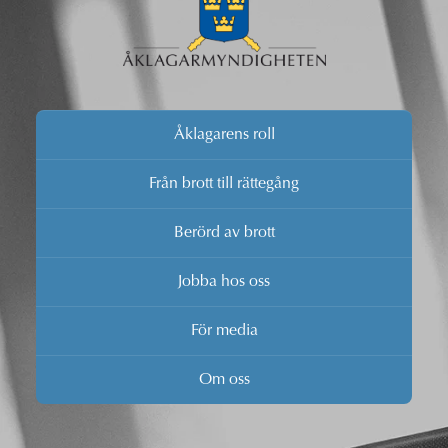
Åklagarens roll
Från brott till rättegång
Berörd av brott
Jobba hos oss
För media
Om oss