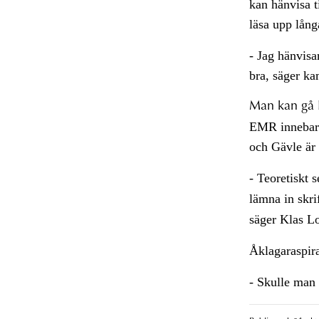
kan hänvisa ti
läsa upp långa
- Jag hänvisar
bra, säger ka
Man kan gå 
EMR innebar e
och Gävle är
- Teoretiskt
lämna in skri
säger Klas Lo
Åklagaraspir
- Skulle man