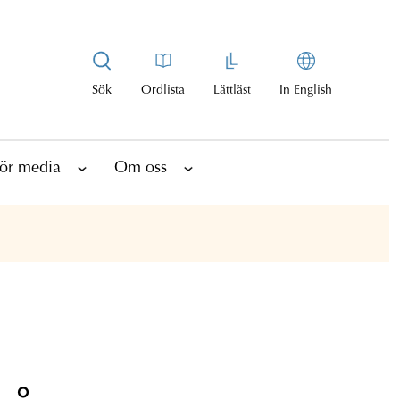
Sök
Ordlista
Lättläst
In English
ör media
Om oss