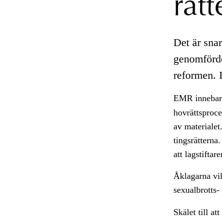
rätt
Det är sna
genomförde
reformen. I
EMR innebar 
hovrättsproce
av materialet
tingsrätterna
att lagstiftar
Åklagarna vill
sexualbrotts-
Skälet till at