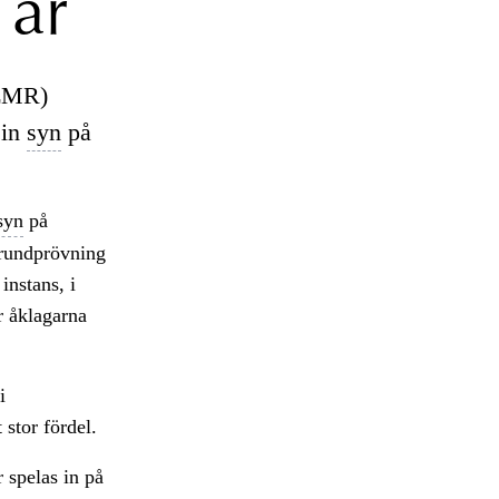
 år
EMR)
sin
syn
på
syn
på
grundprövning
instans, i
r åklagarna
i
stor fördel.
r spelas in på