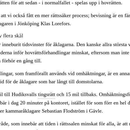
ätten för att sedan - i normalfallet - spelas upp i hovrätten.
 att vi också fått en mer rättssäker process; bevisning är en fä
agaren i Jönköping Klas Lorefors.
v flera skäl
inneburit tidsvinster för åklagarna. Den kanske allra största v
iderna inför hovrättsförhandlingar minskat, eftersom man int
 förhör en gång till.
lingar, som framförallt används vid omhäktningar, är en ann
id för de åklagare som har långt till domstolarna.
il till Hudiksvalls
tingsrätt
och 15 mil tillbaks. Omhäktningsf
bär i dag 20 minuter på kontoret, istället för som förr en hel 
ger kammaråklagare Sebastian Flodström i Gävle.
råde, som innebär att tiden i rättssalen minskat för alla, är a