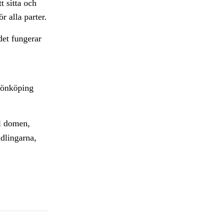
t sitta och
r alla parter.
 det fungerar
 Jönköping
l domen,
ndlingarna,