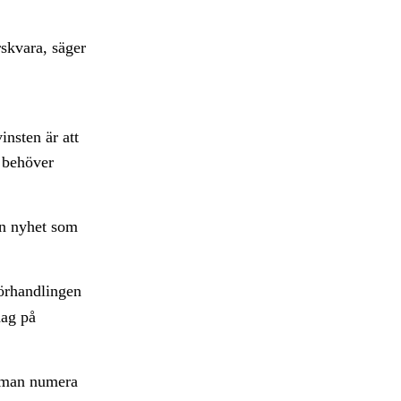
rskvara, säger
insten är att
e behöver
an nyhet som
örhandlingen
dag på
tt man numera