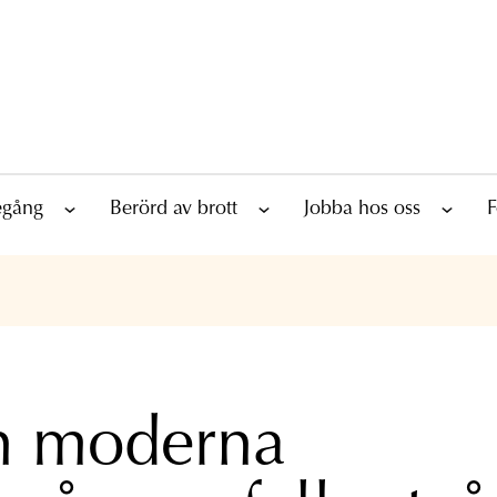
tegång
Berörd av brott
Jobba hos oss
F
 moderna