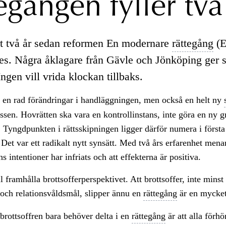
egången fyller två
rt två år sedan reformen En modernare
rättegång
(
s. Några åklagare från Gävle och Jönköping ger 
ngen vill vrida klockan tillbaks.
en rad förändringar i handläggningen, men också en helt ny
ssen. Hovrätten ska vara en kontrollinstans, inte göra en ny 
. Tyngdpunkten i rättsskipningen ligger därför numera i första 
. Det var ett radikalt nytt synsätt. Med två års erfarenhet mena
ens intentioner har infriats och att effekterna är positiva.
 framhålla brottsofferperspektivet. Att brottsoffer, inte minst 
 och relationsvåldsmål, slipper ännu en
rättegång
är en mycket 
t brottsoffren bara behöver delta i en
rättegång
är att alla förhö