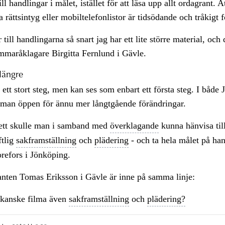
ll handlingar i målet, istället för att läsa upp allt ordagrant. At
 rättsintyg eller mobiltelefonlistor är tidsödande och tråkigt fö
 till handlingarna så snart jag har ett lite större material, och
mmaråklagare Birgitta Fernlund i Gävle.
längre
tt stort steg, men kan ses som enbart ett första steg. I både
 man öppen för ännu mer långtgående förändringar.
 sett skulle man i samband med
överklagande
kunna hänvisa til
ftlig
sakframställning
och
plädering
- och ta hela målet på ha
refors i Jönköping.
anten Tomas Eriksson i Gävle är inne på samma linje:
 kanske filma även
sakframställning
och
plädering?