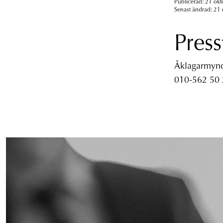
Publicerad: 21 okt
Senast ändrad: 21 
Press
Åklagarmyndi
010-562 50