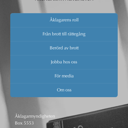
Åklagarens roll
Från brott till rättegång
Berörd av brott
Jobba hos oss
För media
Om oss
Åklagarmyndigheten
Box 5553