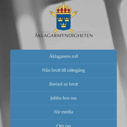
Åklagarens roll
Från brott till rättegång
Berörd av brott
Jobba hos oss
För media
Om oss