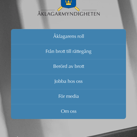
Åklagarens roll
Från brott till rättegång
Berörd av brott
Jobba hos oss
För media
Om oss