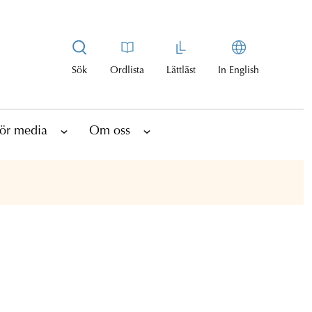
Sök
Ordlista
Lättläst
In English
ör media
Om oss