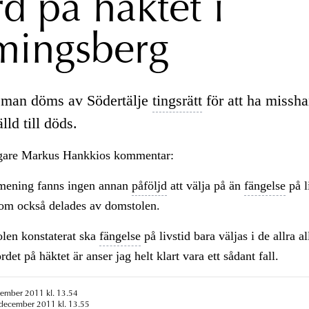
d på häktet i
mingsberg
 man döms av Södertälje
tingsrätt
för att ha missha
lld till döds.
are Markus Hankkios kommentar:
 mening fanns ingen annan
påföljd
att välja på än
fängelse
på l
som också delades av domstolen.
len konstaterat ska
fängelse
på livstid bara väljas i de allra al
det på häktet är anser jag helt klart vara ett sådant fall.
cember 2011 kl. 13.54
 december 2011 kl. 13.55