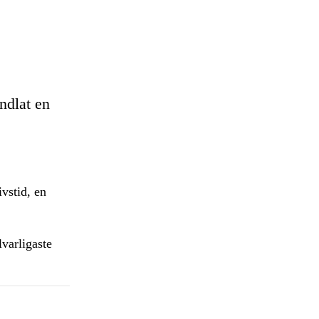
ndlat en
ivstid, en
lvarligaste