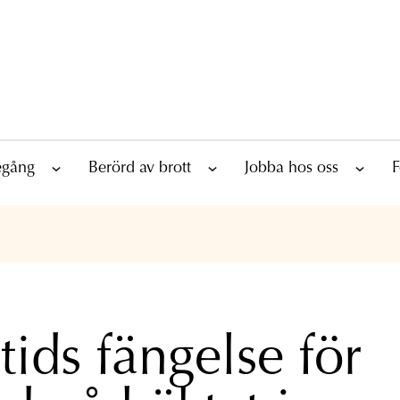
tegång
Berörd av brott
Jobba hos oss
F
tids fängelse för