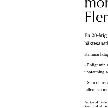
mor
Fle
En 28-årig
häktesanstä
Kammaråklag
- Enligt min
uppfattning 
- Som domsto
fallen och mor
Publicerad: 16 de
Senast ändrad: 16