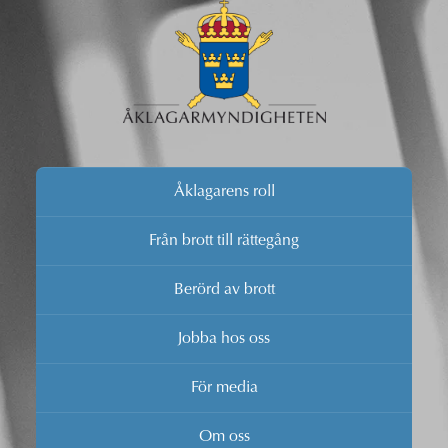
Åklagarens roll
Från brott till rättegång
Berörd av brott
Jobba hos oss
För media
Om oss