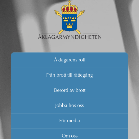
Åklagarens roll
Från brott till rättegång
Berörd av brott
Jobba hos oss
För media
Om oss