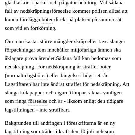
glasflaskor, i parker och på gator och torg. Vid sådana
fall av nedskräpningsförseelse kommer polisen alltså att
kunna förelägga
böter
direkt på platsen på samma sätt
som vid en fortkörning.
Om man kastar större mängder skräp eller t.ex. slänger
förpackningar som innehåller miljöfarliga ämnen ska
åklagare pröva ärendet.Sådana fall kan bedömas som
nedskräpning. För nedskräpning är straffet
böter
(normalt
dagsböter)
eller
fängelse
i högst ett år.
Lagstiftaren har inte ändrat straffet för nedskräpning. Att
slänga kolapapper och cigarettfimpar räknas vanligen
som ringa
förseelse
och är - liksom enligt den tidigare
lagstiftningen - inte straffbart.
Bakgrunden till ändringen i föreskrifterna är en ny
lagstiftning som träder i kraft den 10 juli och som