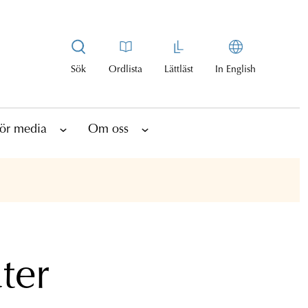
Sök
Ordlista
Lättläst
In English
ör media
Om oss
ter