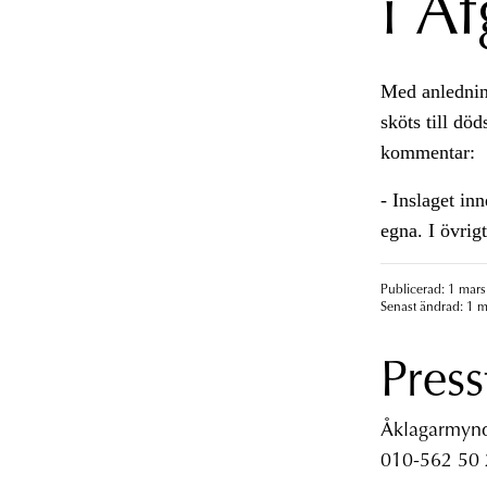
i A
Med anlednin
sköts till dö
kommentar:
- Inslaget in
egna. I övrig
Publicerad: 1 mars
Senast ändrad: 1 m
Press
Åklagarmyndi
010-562 50