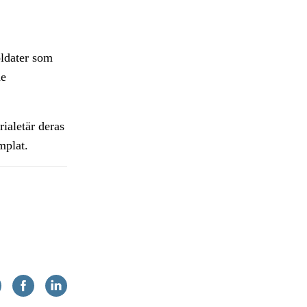
oldater som
de
rialetär deras
mplat.