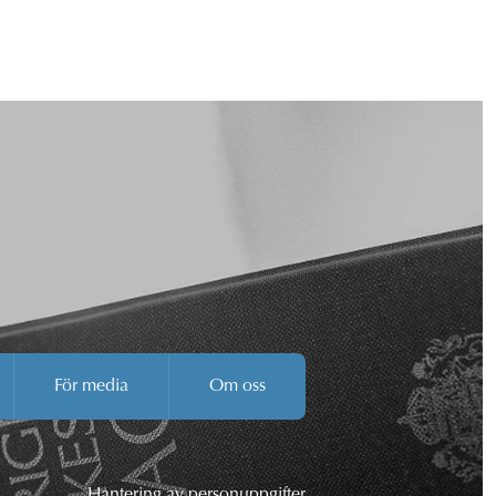
För media
Om oss
Hantering av personuppgifter