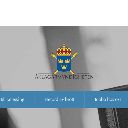
 till rättegång
Berörd av brott
Jobba hos oss