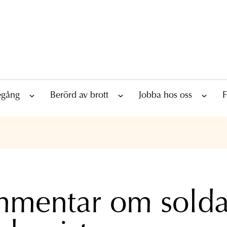
tegång
Berörd av brott
Jobba hos oss
F
mentar om solda