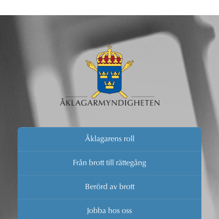
Åklagarens roll
Från brott till rättegång
Berörd av brott
Jobba hos oss