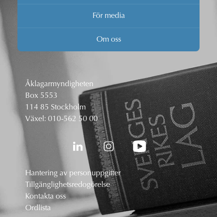
För media
Om oss
Åklagarmyndigheten
Box 5553
114 85 Stockholm
Växel:
010-562 50 00
Hantering av personuppgifter
Tillgänglighetsredogörelse
Kontakta oss
Ordlista