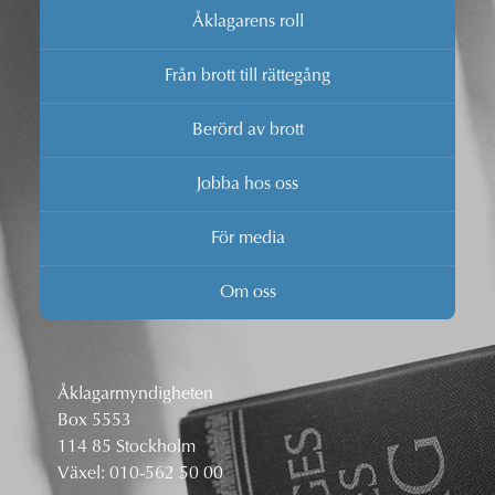
Åklagarens roll
Från brott till rättegång
Berörd av brott
Jobba hos oss
För media
Om oss
Åklagarmyndigheten
Box 5553
114 85 Stockholm
Växel:
010-562 50 00