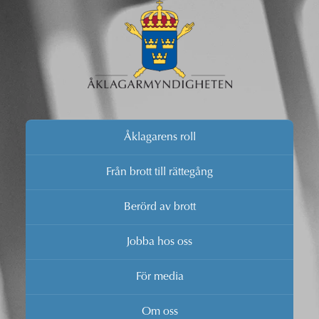
Åklagarens roll
Från brott till rättegång
Berörd av brott
Jobba hos oss
För media
Om oss