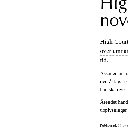
Hig
nov
High Court
överlämna
tid.
Assange är hä
överåklagaren
han ska överl
Ärendet hand
upplysningar 
Publicerad: 31 okt