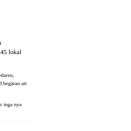
m
45 lokal
edaren,
d begäran att
r inga nya