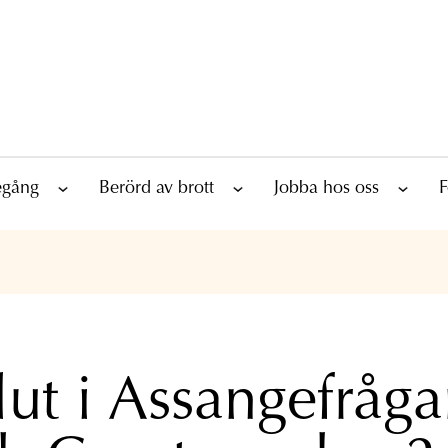
tegång
Berörd av brott
Jobba hos oss
F
lut i Assangefråga