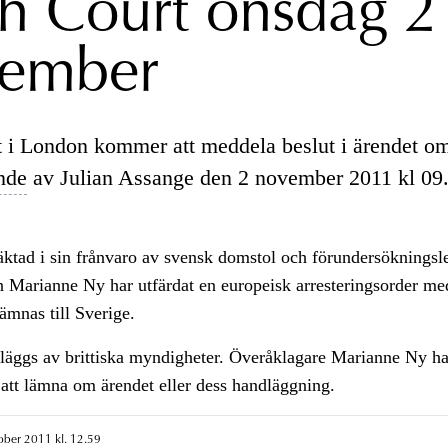
h Court onsdag 2
ember
 i London kommer att meddela beslut i ärendet o
nde
av Julian Assange den 2 november 2011 kl 09.
ktad i sin frånvaro av svensk domstol och förundersökningsl
 Marianne Ny har utfärdat en europeisk arresteringsorder me
ämnas till Sverige.
läggs av brittiska myndigheter. Överåklagare Marianne Ny ha
att lämna om ärendet eller dess handläggning.
ober 2011 kl. 12.59