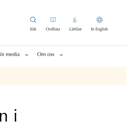
Sök
Ordlista
Lättläst
In English
ör media
Om oss
n i