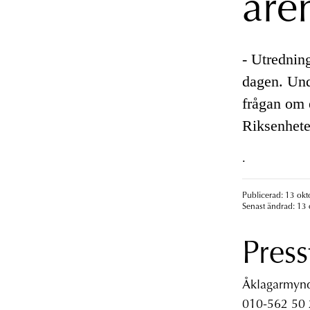
äre
- Utredning
dagen. Und
frågan om e
Riksenhete
.
Publicerad: 13 okt
Senast ändrad: 13 
Press
Åklagarmyndi
010-562 50