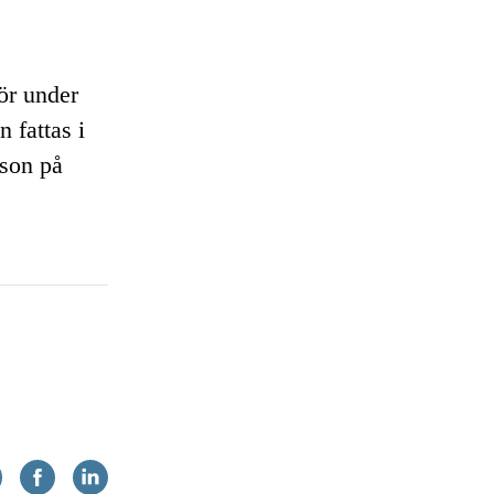
hör under
 fattas i
cson på