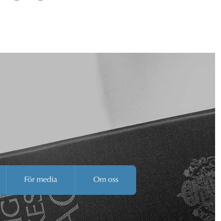
För media
Om oss