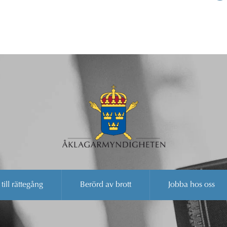
 till rättegång
Berörd av brott
Jobba hos oss