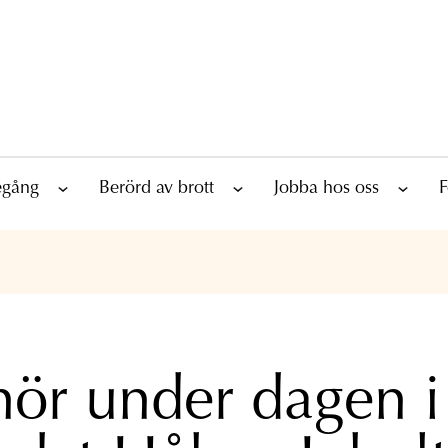
tegång
Berörd av brott
Jobba hos oss
F
hör under dagen i