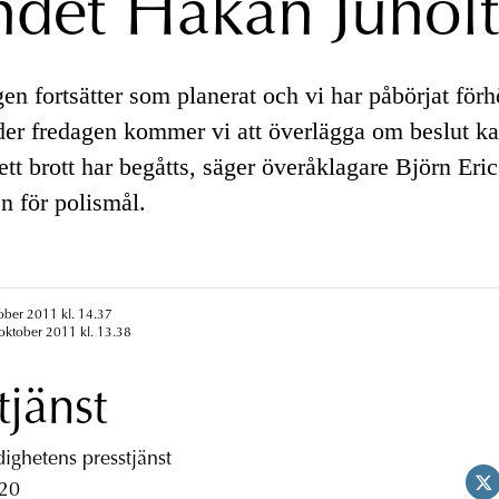
ndet Håkan Juholt
en fortsätter som planerat och vi har påbörjat för
er fredagen kommer vi att överlägga om beslut kan
tt brott har begåtts, säger överåklagare Björn Eri
n för polismål.
ober 2011 kl. 14.37
oktober 2011 kl. 13.38
tjänst
ghetens presstjänst
 20