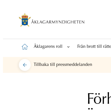
Åklagarens roll
Från brott till rät
Tillbaka till
pressmeddelanden
För