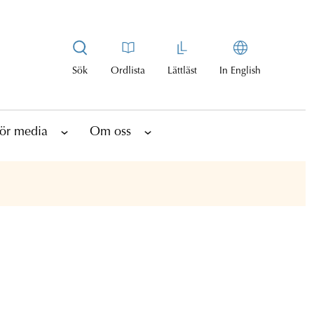
Sök
Ordlista
Lättläst
In English
ör media
Om oss