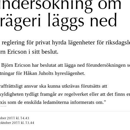
undersökning om
rägeri läggs ned
reglering för privat hyrda lägenheter för riksdags
rn Ericson i sitt beslut.
Björn Ericson har beslutat att lägga ned förundersökningen s
tningar för Håkan Juholts hyreslägenhet.
traffrättsligt ansvar ska kunna utkrävas förutsätts att
yldigheten tydligt framgår av regelverket eller att det finns e
xis
som de enskilda ledamöterna informerats om."
ober 2011 kl. 14.43
oktober 2011 kl. 13.44