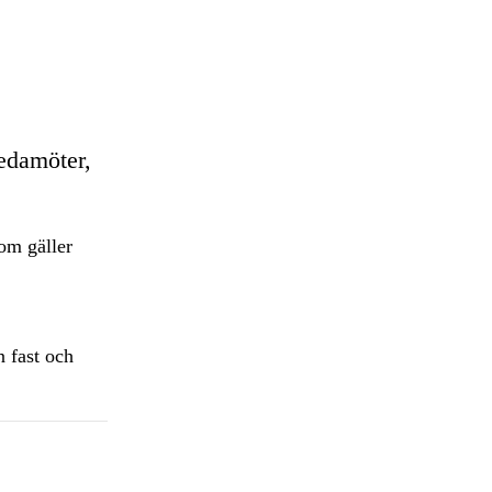
ledamöter,
om gäller
n fast och