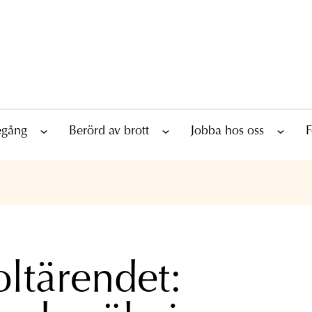
tegång
Berörd av brott
Jobba hos oss
F
oltärendet: