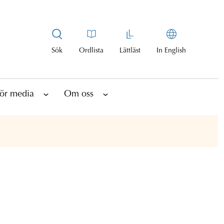
Sök
Ordlista
Lättläst
In English
ör media
Om oss