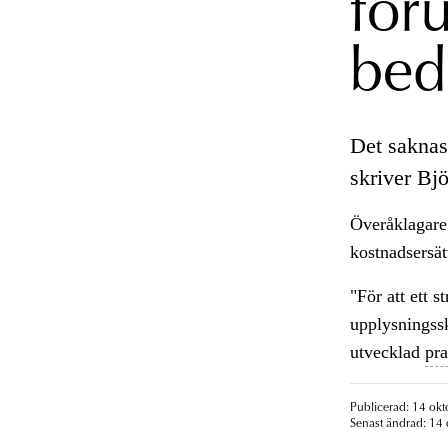
för
bed
Det saknas 
skriver Bjö
Överåklagare 
kostnadsersät
"För att ett s
upplysningssk
utvecklad
pra
Publicerad: 14 okt
Senast ändrad: 14 