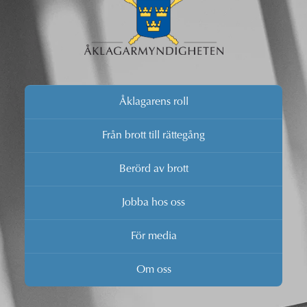
Åklagarens roll
Från brott till rättegång
Berörd av brott
Jobba hos oss
För media
Om oss