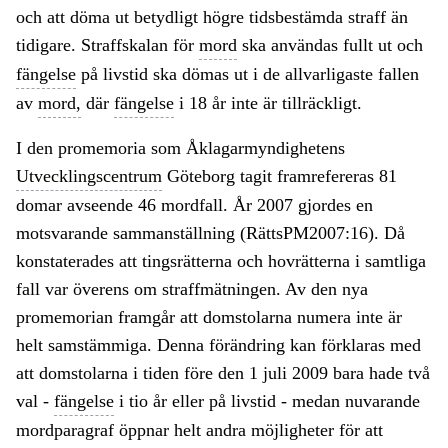
och att döma ut betydligt högre tidsbestämda straff än
tidigare. Straffskalan för
mord
ska användas fullt ut och
fängelse
på livstid ska dömas ut i de allvarligaste fallen
av
mord,
där
fängelse
i 18 år inte är tillräckligt.
I den promemoria som Åklagarmyndighetens
Utvecklingscentrum
Göteborg tagit framrefereras 81
domar avseende 46 mordfall. År 2007 gjordes en
motsvarande sammanställning (RättsPM2007:16). Då
konstaterades att tingsrätterna och hovrätterna i samtliga
fall var överens om straffmätningen. Av den nya
promemorian framgår att domstolarna numera inte är
helt samstämmiga. Denna förändring kan förklaras med
att domstolarna i tiden före den 1 juli 2009 bara hade två
val -
fängelse
i tio år eller på livstid - medan nuvarande
mordparagraf öppnar helt andra möjligheter för att