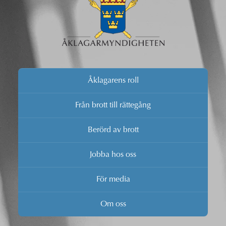
Åklagarens roll
Från brott till rättegång
Berörd av brott
Jobba hos oss
För media
Om oss