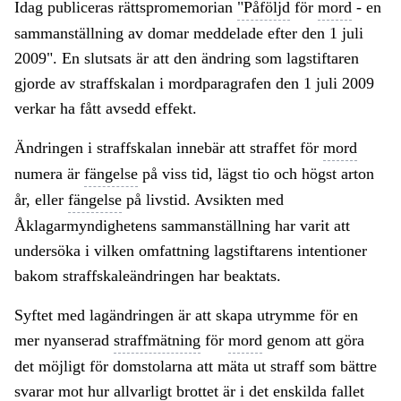
Idag publiceras rättspromemorian
"Påföljd
för
mord
- en
sammanställning av domar meddelade efter den 1 juli
2009". En slutsats är att den ändring som lagstiftaren
gjorde av straffskalan i mordparagrafen den 1 juli 2009
verkar ha fått avsedd effekt.
Ändringen i straffskalan innebär att straffet för
mord
numera är
fängelse
på viss tid, lägst tio och högst arton
år, eller
fängelse
på livstid. Avsikten med
Åklagarmyndighetens sammanställning har varit att
undersöka i vilken omfattning lagstiftarens intentioner
bakom straffskaleändringen har beaktats.
Syftet med lagändringen är att skapa utrymme för en
mer nyanserad
straffmätning
för
mord
genom att göra
det möjligt för domstolarna att mäta ut straff som bättre
svarar mot hur allvarligt brottet är i det enskilda fallet