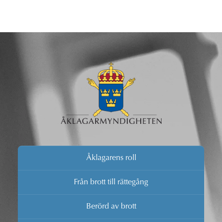
Åklagarens roll
Från brott till rättegång
Berörd av brott