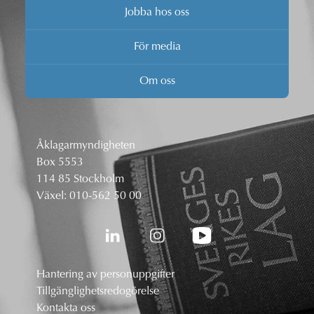
Jobba hos oss
För media
Om oss
Åklagarmyndigheten
Box 5553
114 85 Stockholm
Växel:
010-562 50 00
Hantering av personuppgifter
Tillgänglighetsredogörelse
Kontakta oss