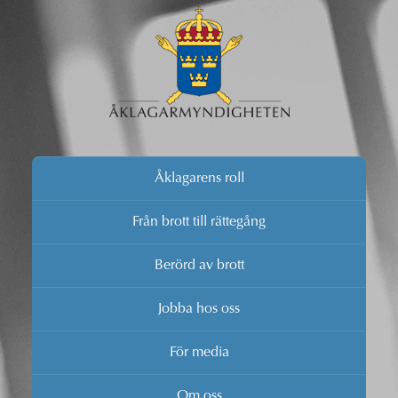
Åklagarens roll
Från brott till rättegång
Berörd av brott
Jobba hos oss
För media
Om oss