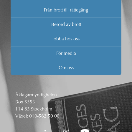
Från brott till rättegång
Berörd av brott
Jobba hos oss
För media
Om oss
Åklagarmyndigheten
Box 5553
114 85 Stockholm
Växel:
010-562 50 00