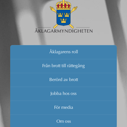
Åklagarens roll
Från brott till rättegång
Berörd av brott
Jobba hos oss
För media
Om oss