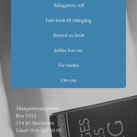
Åklagarens roll
Från brott till rättegång
Berörd av brott
Jobba hos oss
För media
Om oss
Åklagarmyndigheten
Box 5553
114 85 Stockholm
Växel:
010-562 50 00