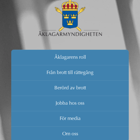
Åklagarens roll
Från brott till rättegång
Berörd av brott
Jobba hos oss
För media
Om oss