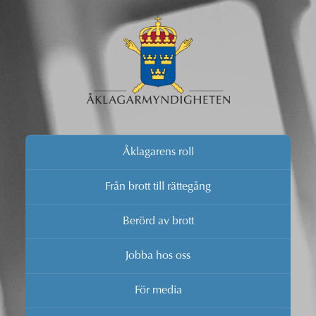
Åklagarens roll
Från brott till rättegång
Berörd av brott
Jobba hos oss
För media