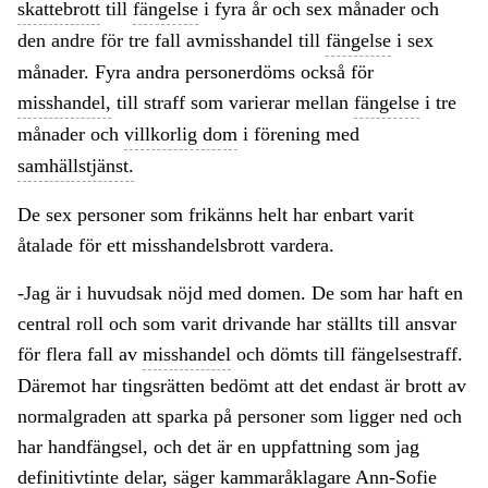
skattebrott
till
fängelse
i fyra år och sex månader och
den andre för tre fall avmisshandel till
fängelse
i sex
månader. Fyra andra personerdöms också för
misshandel,
till straff som varierar mellan
fängelse
i tre
månader och
villkorlig dom
i förening med
samhällstjänst.
De sex personer som frikänns helt har enbart varit
åtalade för ett misshandelsbrott vardera.
-Jag är i huvudsak nöjd med domen. De som har haft en
central roll och som varit drivande har ställts till ansvar
för flera fall av
misshandel
och dömts till fängelsestraff.
Däremot har tingsrätten bedömt att det endast är brott av
normalgraden att sparka på personer som ligger ned och
har handfängsel, och det är en uppfattning som jag
definitivtinte delar, säger kammaråklagare Ann-Sofie