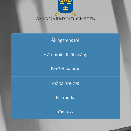
Åklagarens roll
Från brott till rättegång
Berörd av brott
Jobba hos oss
För media
Om oss