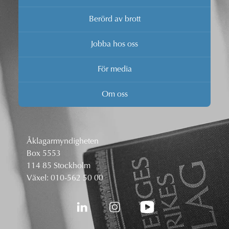
Berörd av brott
Jobba hos oss
För media
Om oss
Åklagarmyndigheten
Box 5553
114 85 Stockholm
Växel:
010-562 50 00