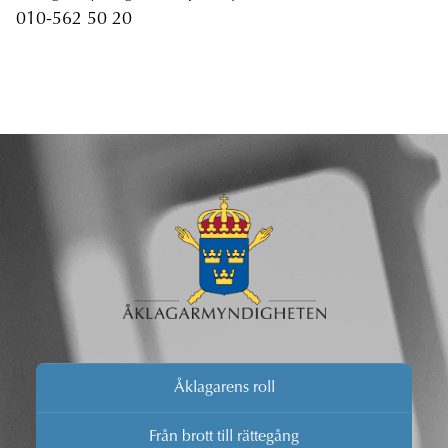
010-562 50 20
Åklagarens roll
Från brott till rättegång