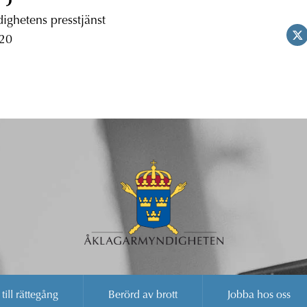
ghetens presstjänst
 20
 till rättegång
Berörd av brott
Jobba hos oss