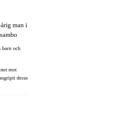
årig man i
d sambo
 barn och
otet mot
ngripit deras