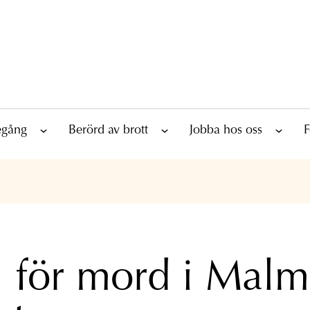
tegång
Berörd av brott
Jobba hos oss
F
l för mord i Mal