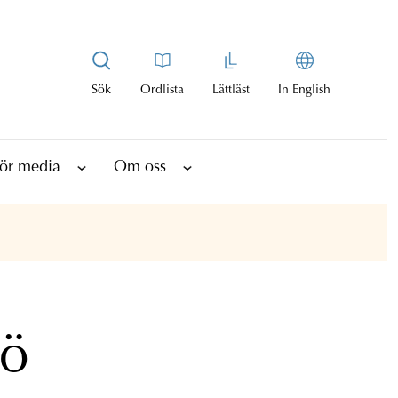
Sök
Ordlista
Lättläst
In English
ör media
Om oss
mö