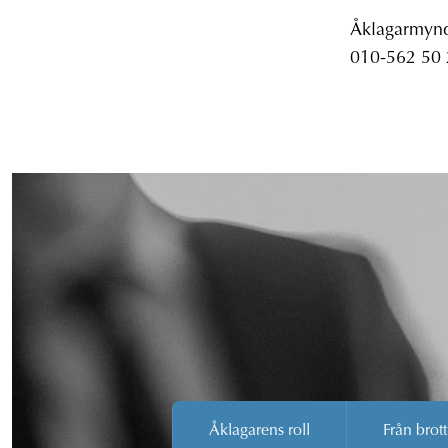
Åklagarmyndi
010-562 50
Åklagarens roll
Från brott