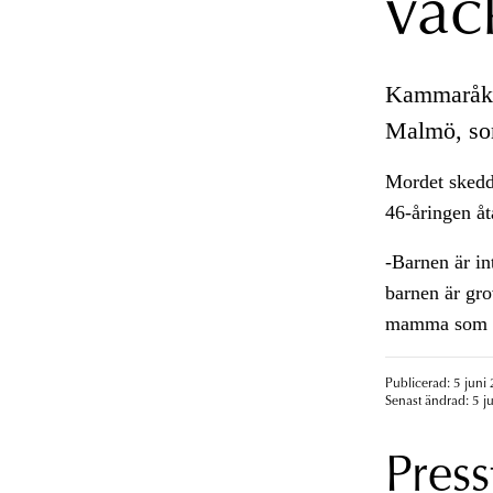
väc
Kammaråkl
Malmö, som
Mordet skedd
46-åringen åt
-Barnen är in
barnen är gro
mamma som va
Publicerad: 5 juni
Senast ändrad: 5 j
Press