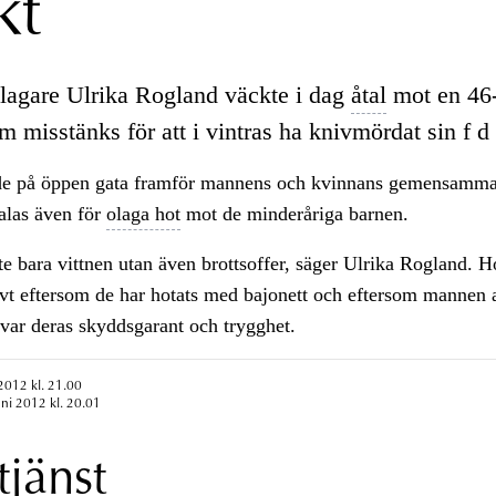
kt
agare Ulrika Rogland väckte i dag
åtal
mot en 46-
 misstänks för att i vintras ha knivmördat sin f 
e på öppen gata framför mannens och kvinnans gemensamma
alas även för
olaga hot
mot de minderåriga barnen.
te bara vittnen utan även brottsoffer, säger Ulrika Rogland. H
vt eftersom de har hotats med bajonett och eftersom mannen a
r deras skyddsgarant och trygghet.
 2012 kl. 21.00
uni 2012 kl. 20.01
tjänst