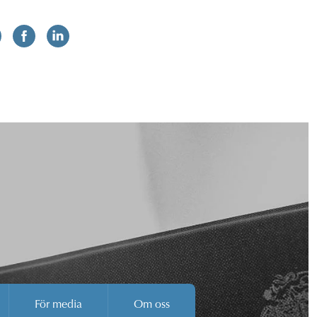
För media
Om oss