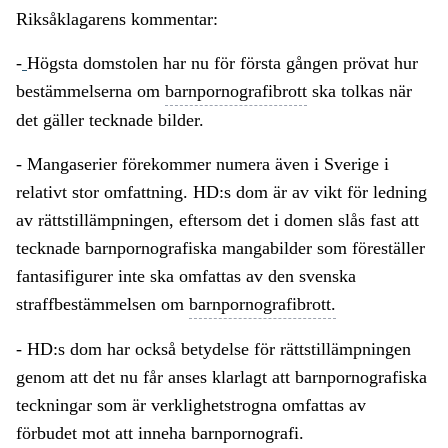
Riksåklagarens kommentar:
-
Högsta domstolen har nu för första gången prövat hur
bestämmelserna om
barnpornografibrott
ska tolkas när
det gäller tecknade bilder.
- Mangaserier förekommer numera även i Sverige i
relativt stor omfattning. HD:s dom är av vikt för ledning
av rättstillämpningen, eftersom det i domen slås fast att
tecknade barnpornografiska mangabilder som föreställer
fantasifigurer inte ska omfattas av den svenska
straffbestämmelsen om
barnpornografibrott.
- HD:s dom har också betydelse för rättstillämpningen
genom att det nu får anses klarlagt att barnpornografiska
teckningar som är verklighetstrogna omfattas av
förbudet mot att inneha barnpornografi.