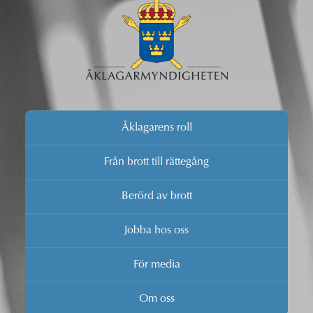
Åklagarens roll
Från brott till rättegång
Berörd av brott
Jobba hos oss
För media
Om oss