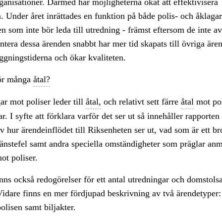
ganisationer. Därmed har möjligheterna ökat att effektivisera
 Under året inrättades en funktion på både polis- och åklagars
n som inte bör leda till utredning - främst eftersom de inte av
tera dessa ärenden snabbt har mer tid skapats till övriga ären
ggningstiderna och ökar kvaliteten.
för många
åtal?
r mot poliser leder till
åtal,
och relativt sett färre
åtal
mot poli
. I syfte att förklara varför det ser ut så innehåller rapporten
v hur ärendeinflödet till Riksenheten ser ut, vad som är ett bro
änstefel samt andra speciella omständigheter som präglar an
ot poliser.
inns också redogörelser för ett antal utredningar och domstol
idare finns en mer fördjupad beskrivning av två ärendetyper
olisen samt biljakter.