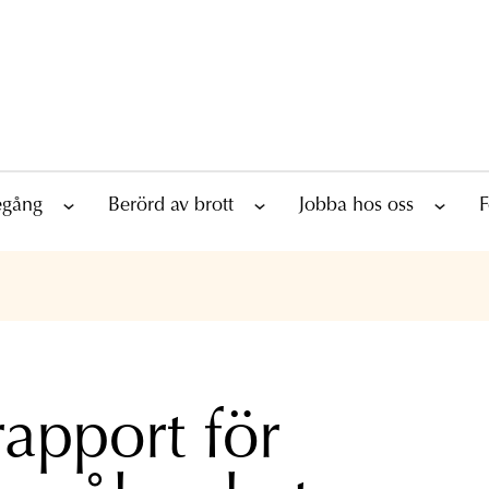
tegång
Berörd av brott
Jobba hos oss
F
rapport för