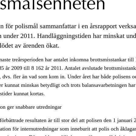
ismålsenheten
n för polismål sammanfattar i en årsrapport verk
n under 2011. Handläggningstiden har minskat und
nflödet av ärenden ökat.
aste treårsperioden har antalet inkomna brottsmisstankar till
85 år 2009 till 8 162 år 2011. Antalet avslutade brottsmisstan
 dvs. fler än vad som kom in. Under året har både polisens o
r kunnat minskas betydligt och trots balansavarbetningen har
tider kunnat kortas.
on ger snabbare utredningar
 förbättrade resultaten är till stor del att polisen den 1 januari
ation för internutredningar som inneburit att polis och åklaga