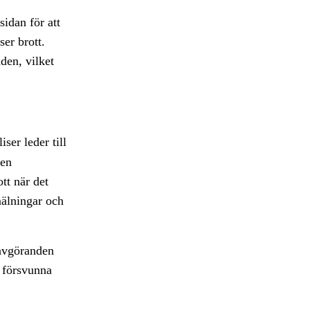
idan för att
ser brott.
den, vilket
ser leder till
 en
tt när det
mälningar och
savgöranden
: försvunna