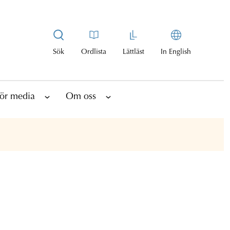
Sök
Ordlista
Lättläst
In English
ör media
Om oss