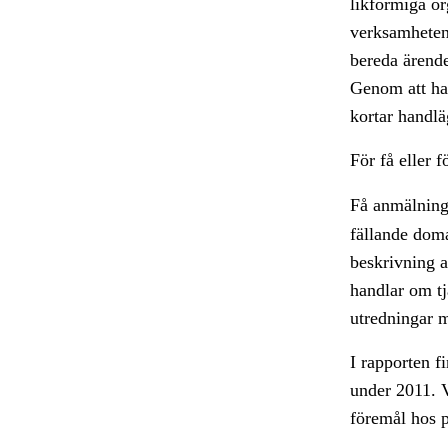
likformiga or
verksamheten.
bereda ärende
Genom att han
kortar handlä
För få eller 
Få anmälninga
fällande domar
beskrivning a
handlar om tj
utredningar m
I rapporten f
under 2011. V
föremål hos p