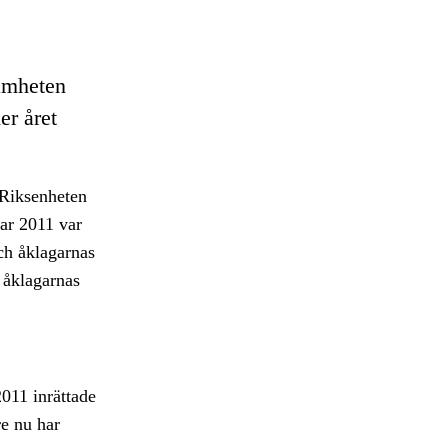
samheten
er året
 Riksenheten
kar 2011 var
ch åklagarnas
 åklagarnas
 2011 inrättade
re nu har