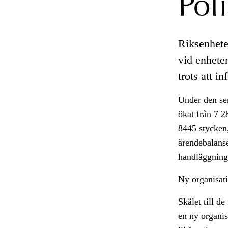
Pol
Riksenhete
vid enhete
trots att i
Under den sen
ökat från 7 2
8445 stycken,
ärendebalanse
handläggnings
Ny organisati
Skälet till de
en ny organis