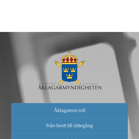
Åklagarens roll
Från brott till rättegång