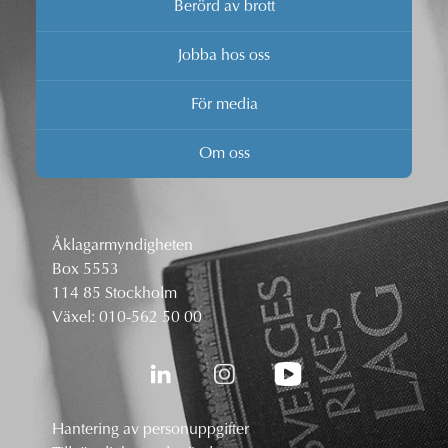
Berörd av brott
Jobba hos oss
För media
Om oss
Åklagarmyndigheten
Box 5553
114 85 Stockholm
Växel:
010-562 50 00
Hantering av personuppgifter