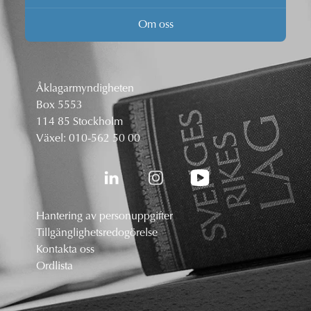
Om oss
Åklagarmyndigheten
Box 5553
114 85 Stockholm
Växel:
010-562 50 00
Hantering av personuppgifter
Tillgänglighetsredogörelse
Kontakta oss
Ordlista