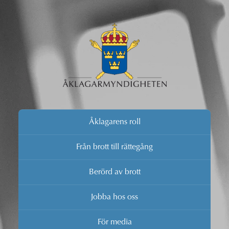
Åklagarens roll
Från brott till rättegång
Berörd av brott
Jobba hos oss
För media