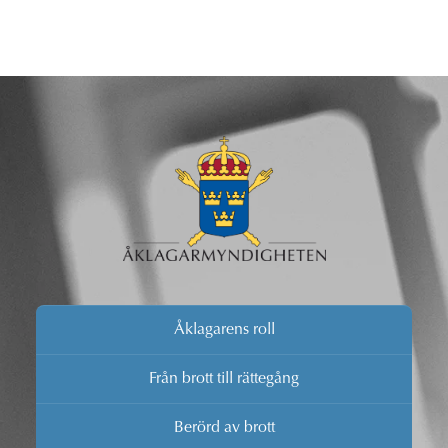
Åklagarens roll
Från brott till rättegång
Berörd av brott