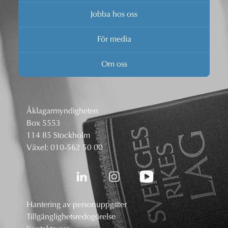
Jobba hos oss
För media
Om oss
Åklagarmyndigheten
Box 5553
114 85 Stockholm
Växel:
010-562 50 00
Hantering av personuppgifter
Tillgänglighetsredogörelse