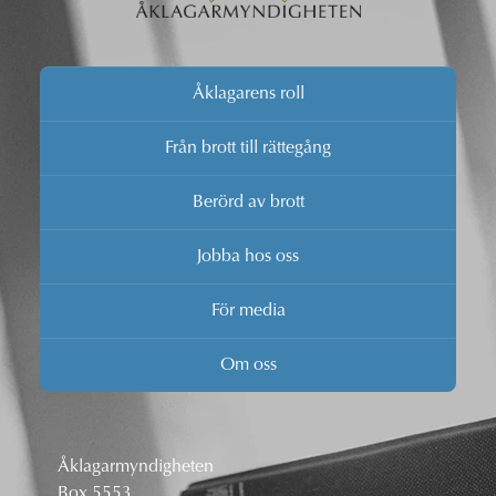
Åklagarens roll
Från brott till rättegång
Berörd av brott
Jobba hos oss
För media
Om oss
Åklagarmyndigheten
Box 5553