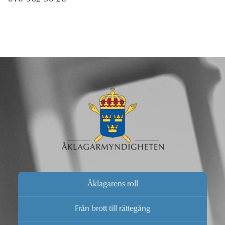
Åklagarens roll
Från brott till rättegång