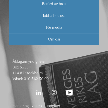
Berörd av brott
Jobba hos oss
För media
Om oss
Åklagarmyndigheten
Box 5553
114 85 Stockholm
Växel:
010-562 50 00
Hantering av personuppgifter