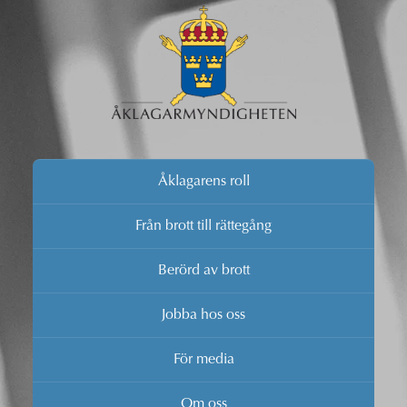
Åklagarens roll
Från brott till rättegång
Berörd av brott
Jobba hos oss
För media
Om oss