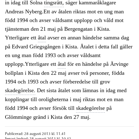
in idag till Solna
tingsrätt,
säger kammaråklagare
Andreas Nyberg.Ett av åtalen riktas mot en ung man
född 1994 och avser våldsamt upplopp och våld mot
tjänsteman den 21 maj på Bergengatan i Kista.
Ytterligare ett
åtal
avser en annan händelse samma dag
på Edvard Griegsgången i Kista. Åtalet i detta fall gäller
en ung man född 1993 och avser våldsamt
upplopp.Ytterligare ett
åtal
för en händelse på Ärvinge
bollplan i Kista den 22 maj avser två personer, födda
1994 och 1993 och avser förberedelse till grov
skadegörelse.
Det sista åtalet som lämnas in idag med
kopplingar till oroligheterna i maj riktas mot en man
född 1994 och avser försök till
skadegörelse
på
Glömminge gränd i Kista den 27 maj.
Publicerad: 28 augusti 2013 kl. 11.41