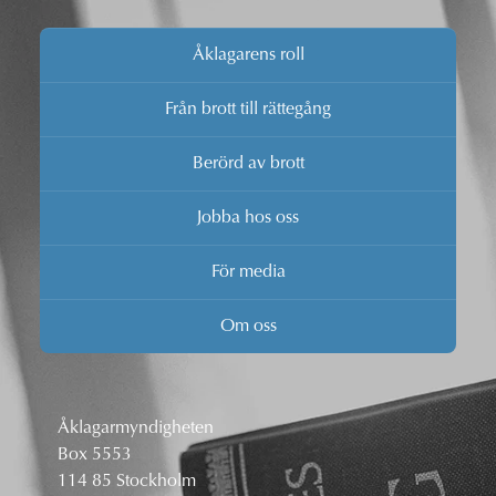
Åklagarens roll
Från brott till rättegång
Berörd av brott
Jobba hos oss
För media
Om oss
Åklagarmyndigheten
Box 5553
114 85 Stockholm