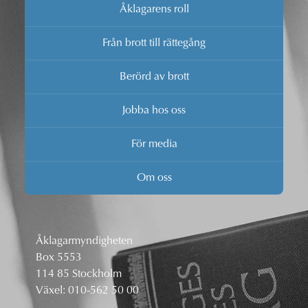
Åklagarens roll
Från brott till rättegång
Berörd av brott
Jobba hos oss
För media
Om oss
Åklagarmyndigheten
Box 5553
114 85 Stockholm
Växel:
010-562 50 00