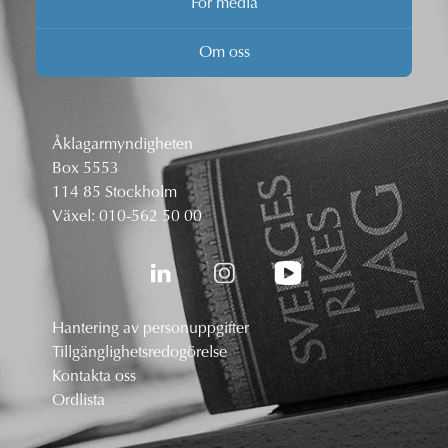
För media
Om oss
Åklagarmyndigheten
Box 5553
114 85 Stockholm
Växel:
010-562 50 00
Hantering av personuppgifter
Tillgänglighetsredogörelse
Kontakta oss
Ordlista