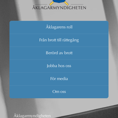
Åklagarens roll
Från brott till rättegång
Berörd av brott
Jobba hos oss
För media
Om oss
Åklagarmyndigheten