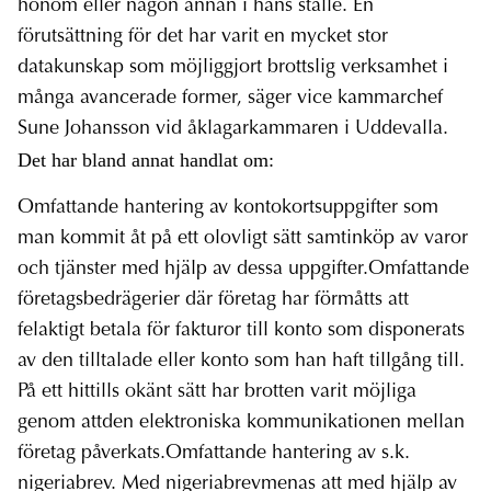
honom eller någon annan i hans ställe. En
förutsättning för det har varit en mycket stor
datakunskap som möjliggjort brottslig verksamhet i
många avancerade former, säger vice kammarchef
Sune Johansson vid åklagarkammaren i Uddevalla.
Det har bland annat handlat om:
Omfattande hantering av kontokortsuppgifter som
man kommit åt på ett olovligt sätt samtinköp av varor
och tjänster med hjälp av dessa uppgifter.Omfattande
företagsbedrägerier där företag har förmåtts att
felaktigt betala för fakturor till konto som disponerats
av den tilltalade eller konto som han haft tillgång till.
På ett hittills okänt sätt har brotten varit möjliga
genom attden elektroniska kommunikationen mellan
företag påverkats.Omfattande hantering av s.k.
nigeriabrev. Med nigeriabrevmenas att med hjälp av