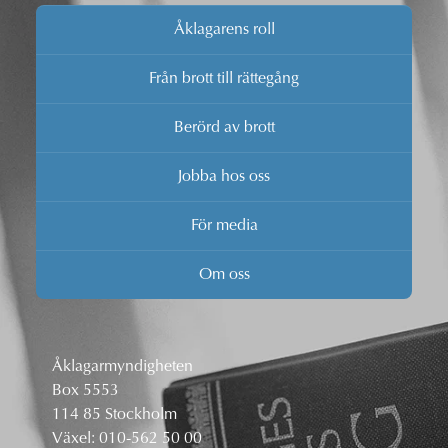
Åklagarens roll
Från brott till rättegång
Berörd av brott
Jobba hos oss
För media
Om oss
Åklagarmyndigheten
Box 5553
114 85 Stockholm
Växel:
010-562 50 00