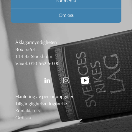
För media
Om oss
Åklagarmyndigheten
Box 5553
114 85 Stockholm
Växel:
010-562 50 00
Hantering av personuppgifter
Tillgänglighetsredogörelse
Kontakta oss
Ordlista