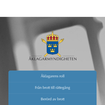
Åklagarens roll
Från brott till rättegång
Berörd av brott