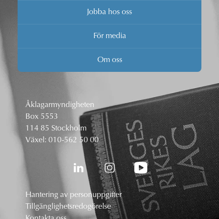
Jobba hos oss
För media
Om oss
Åklagarmyndigheten
Box 5553
114 85 Stockholm
Växel:
010-562 50 00
Hantering av personuppgifter
Tillgänglighetsredogörelse
Kontakta oss