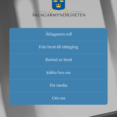
Åklagarens roll
Från brott till rättegång
Berörd av brott
Jobba hos oss
För media
Om oss