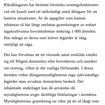
Riksåklagaren
har beslutat förstärka resningsfunktionen
vid sitt kansli med ett nödvändigt antal åklagare för att
hantera situationen. Av de uppgifter som kunnat
inhämtas så här långt omfattar granskningen av enbart
lagakraftvunna hovrättsdomar omkring 1 000 ärenden.
Hur många av dessa som kräver åtgärder är idag
omöjligt att säga.
Det kan förväntas att ett växande antal enskilda vänder
sig till
Högsta domstolen
eller hovrätterna och ansöker
om
resning,
vilket är det vanliga förfarandet. I dessa
ärenden vidtar åklagarmyndigheterna inga självständiga
åtgärder utan avvaktar domstolens besked. Det
inhämtade underlaget kan då användas då
myndigheterna avger skriftliga förklaringar i ärendena.
Myndigheternas granskning tar sikte på att så långt som