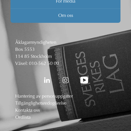
För media
Om oss
Åklagarmyndigheten
Box 5553
114 85 Stockholm
Växel:
010-562 50 00
Hantering av personuppgifter
Tillgänglighetsredogörelse
Kontakta oss
Ordlista