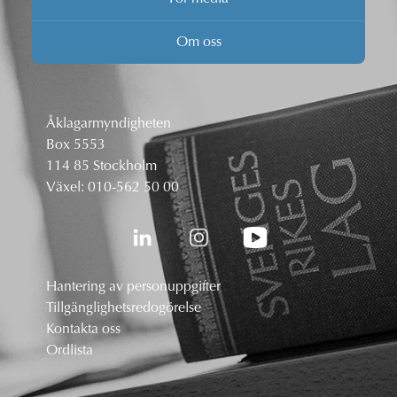
Om oss
Åklagarmyndigheten
Box 5553
114 85 Stockholm
Växel:
010-562 50 00
Hantering av personuppgifter
Tillgänglighetsredogörelse
Kontakta oss
Ordlista