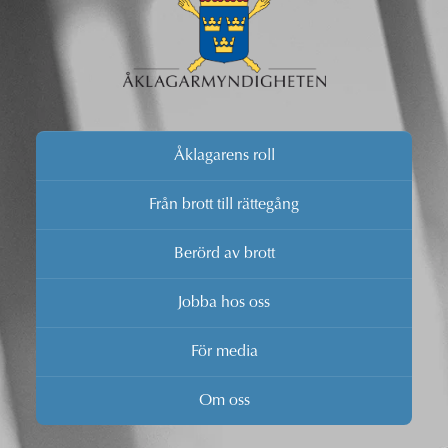
Åklagarens roll
Från brott till rättegång
Berörd av brott
Jobba hos oss
För media
Om oss