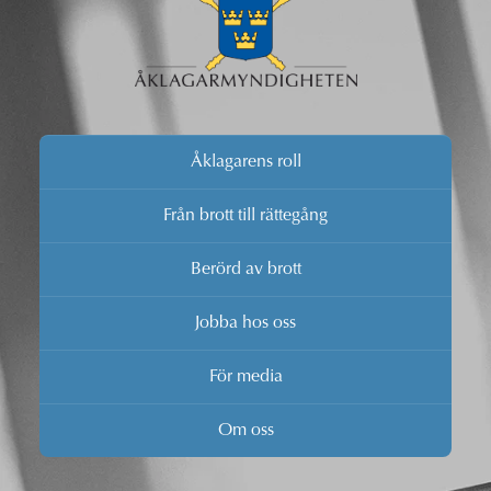
Åklagarens roll
Från brott till rättegång
Berörd av brott
Jobba hos oss
För media
Om oss