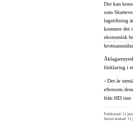
Det kan konst
som Skatteve
lagstiftning ä
kommer det in
ekonomisk br
brottsanmälan 
Åklagarmyndi
förklaring i 
- Det är utmä
eftersom denn
från HD inte 
Publicerad: 12 jun
Senast ändrad: 12 