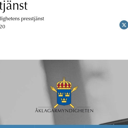
tjänst
ghetens presstjänst
 20