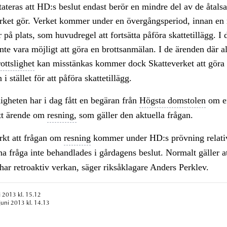
ateras att HD:s beslut endast berör en mindre del av de åtal
rket gör. Verket kommer under en övergångsperiod, innan en
r på plats, som huvudregel att fortsätta påföra skattetillägg. I 
te vara möjligt att göra en brottsanmälan. I de ärenden där al
ottslighet
kan misstänkas kommer dock Skatteverket att göra
i stället för att påföra skattetillägg.
gheten har i dag fått en begäran från
Högsta domstolen
om en
ett ärende om
resning,
som gäller den aktuella frågan.
rkt att frågan om
resning
kommer under HD:s prövning relativ
a fråga inte behandlades i gårdagens beslut. Normalt gäller a
har retroaktiv verkan, säger riksåklagare Anders Perklev.
i 2013 kl. 15.12
juni 2013 kl. 14.13