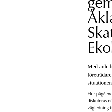
gem
Åkl
Ska
Eko
Med anledn
företrädar
situationen
Hur pågående
diskuteras ef
vägledning t