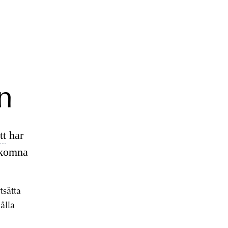
,
n
tt
har
ppkomna
tsätta
ålla