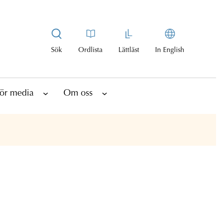
Sök
Ordlista
Lättläst
In English
ör media
Om oss