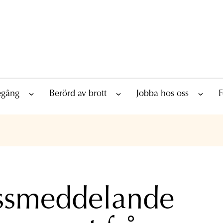
tegång
Berörd av brott
Jobba hos oss
F
ssmeddelande