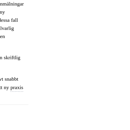
sanmälningar
 ny
dessa fall
lvarlig
 en
 skriftlig
t snabbt
tt ny
praxis